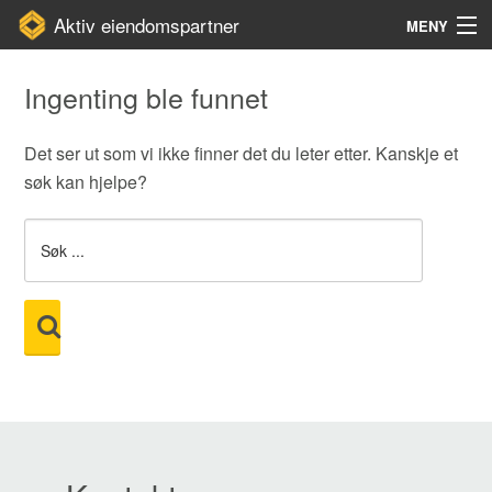
Aktiv eiendomspartner
MENY
Gå
Forstørre
Hjem
Ingenting ble funnet
til
skrift
innholdet
Prosjekter
Det ser ut som vi ikke finner det du leter etter. Kanskje et
Kontakt
søk kan hjelpe?
Om oss