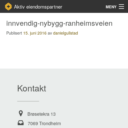
Aktiv eiendomspartner
MENY
Gå
Forstørre
Hjem
innvendig-nybygg-ranheimsveien
til
skrift
innholdet
Prosjekter
Publisert
15. juni 2016
av
danielgullstad
Kontakt
Om oss
Kontakt
Brøsetekra 13
7069 Trondheim