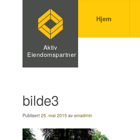
Utleie
Aktiv
Gå
Forstørre
og
til
skrift
Hjem
eiendomspartner
innholdet
eiendomsutvikling
med
kvalitet
Aktiv
Eiendomspartner
i
alle
ledd
bilde3
Publisert
25. mai 2015
av
smadmin